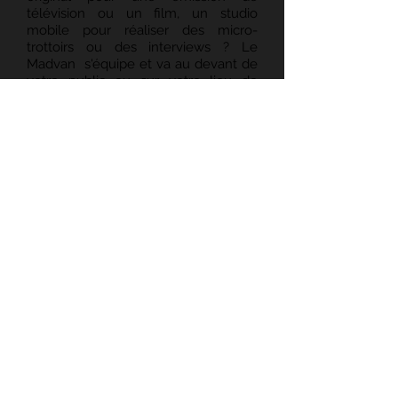
télévision ou un film, un studio
mobile pour réaliser des micro-
trottoirs ou des interviews ? Le
Madvan s'équipe et va au devant de
votre public ou sur votre lieu de
tournage.
Conçu pour la communication le
véhicule est personnalisable aux
couleurs de l’utilisateur ou de
l’événement grâce au marquage
extérieur, à l’audiovisuel et au
mobilier.
> L'impact de l'image renforcé pour
valoriser vos productions audio-
visuelles.
DEMANDER UN DEVIS
© Please don't move - Juillet 2017