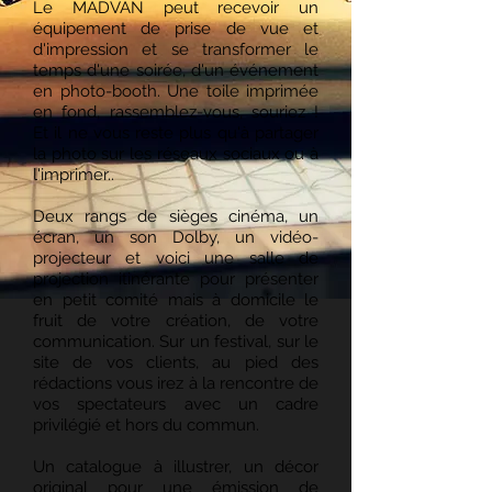
Le MADVAN peut recevoir un
équipement de prise de vue et
d'impression et se transformer le
temps d'une soirée, d'un événement
en photo-booth. Une toile imprimée
en fond, rassemblez-vous, souriez !
Et il ne vous reste plus qu'à partager
la photo sur les réseaux sociaux ou à
l'imprimer..
Deux rangs de sièges cinéma, un
écran, un son Dolby, un vidéo-
projecteur et voici une salle de
projection itinérante pour présenter
en petit comité mais à domicile le
fruit de votre création, de votre
communication. Sur un festival, sur le
site de vos clients, au pied des
rédactions vous irez à la rencontre de
vos spectateurs avec un cadre
privilégié et hors du commun.
Un catalogue à illustrer, un décor
original pour une émission de